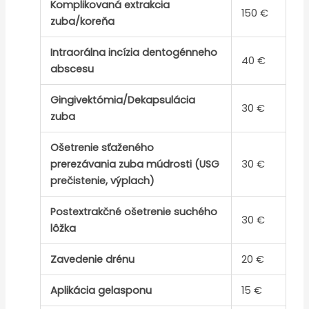
Komplikovaná extrakcia
150 €
zuba/koreňa
Intraorálna incízia dentogénneho
40 €
abscesu
Gingivektómia/Dekapsulácia
30 €
zuba
Ošetrenie sťaženého
prerezávania zuba múdrosti (USG
30 €
prečistenie, výplach)
Postextrakčné ošetrenie suchého
30 €
lôžka
Zavedenie drénu
20 €
Aplikácia gelasponu
15 €