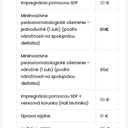
Impregnácia pomocou SDF
20
€
Miniinvazívne
pedostomatologické ošetrenie –
jednoduché (1 zub) (podľa
80
€
náročnosti na spoluprácu
dieťatka)
Miniinvazívne
pedostomatologické ošetrenie –
náročné (1 zub) (podľa
95€
náročnosti na spoluprácu
dieťatka)
Impregnácia pomocou SDF +
110
€
nerezová korunka (Hall technika)
Úprava výplne
10
€