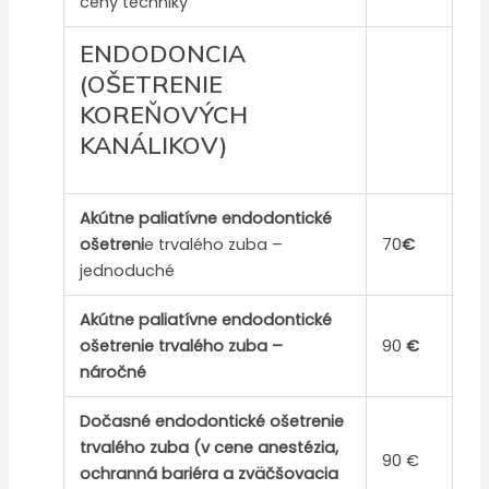
ceny techniky
ENDODONCIA
(OŠETRENIE
KOREŇOVÝCH
KANÁLIKOV)
Akútne paliatívne endodontické
ošetreni
e trvalého zuba –
70
€
jednoduché
Akútne paliatívne endodontické
ošetrenie trvalého zuba –
90
€
náročné
Dočasné endodontické ošetrenie
trvalého zuba (v cene anestézia,
90 €
ochranná bariéra a zväčšovacia