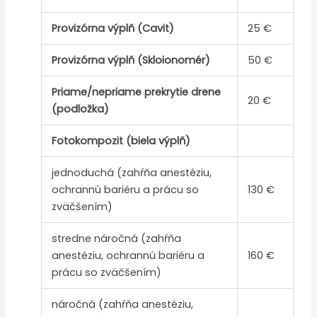
Provizórna výplň (Cavit)
25 €
Provizórna výplň (Skloionomér)
50 €
Priame/nepriame prekrytie drene
20 €
(podložka)
Fotokompozit (biela výplň)
jednoduchá (zahŕňa anestéziu,
ochrannú bariéru a prácu so
130 €
zväčšením)
stredne náročná (zahŕňa
anestéziu, ochrannú bariéru a
160 €
prácu so zväčšením)
náročná (zahŕňa anestéziu,