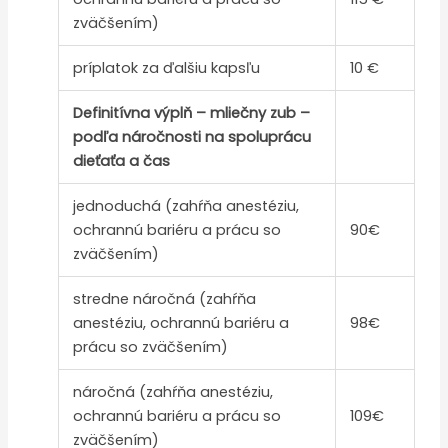
zväčšením)
príplatok za ďalšiu kapsľu
10 €
Definitívna výplň – mliečny zub –
podľa náročnosti na spoluprácu
dieťaťa a čas
jednoduchá (zahŕňa anestéziu,
ochrannú bariéru a prácu so
90€
zväčšením)
stredne náročná (zahŕňa
anestéziu, ochrannú bariéru a
98€
prácu so zväčšením)
náročná (zahŕňa anestéziu,
ochrannú bariéru a prácu so
109€
zväčšením)