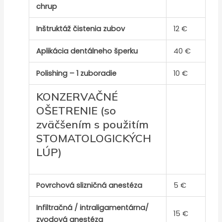
chrup
Inštruktáž čistenia zubov
12 €
Aplikácia dentálneho šperku
40 €
Polishing – 1 zuboradie
10 €
KONZERVAČNÉ
OŠETRENIE (so
zväčšením s použitím
STOMATOLOGICKÝCH
LÚP)
Povrchová slizničná anestéza
5 €
Infiltračná / intraligamentárna/
15 €
zvodová anestéza