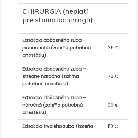
CHIRURGIA (neplatí
pre stomatochirurga)
Extrakcia dočasného zuba –
jednoduchá (zahŕňa potrebnú
35 €
anestéziu)
Extrakcia dočasného zuba –
stredne náročná (zahŕňa
70 €
potrebnú anestéziu)
Extrakcia dočasného zuba –
náročná (zahŕňa potrebnú
90 €
anestéziu)
Extrakcia trvalého zuba /koreňa
110 €