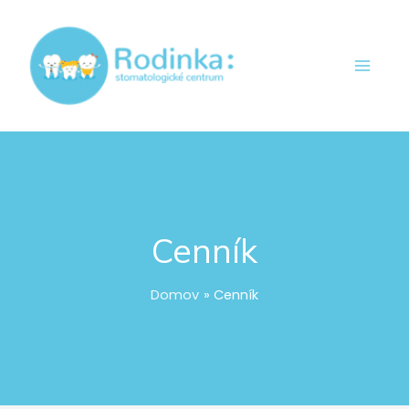
Preskočiť
Main
na
Men
obsah
Cenník
Domov
Cenník