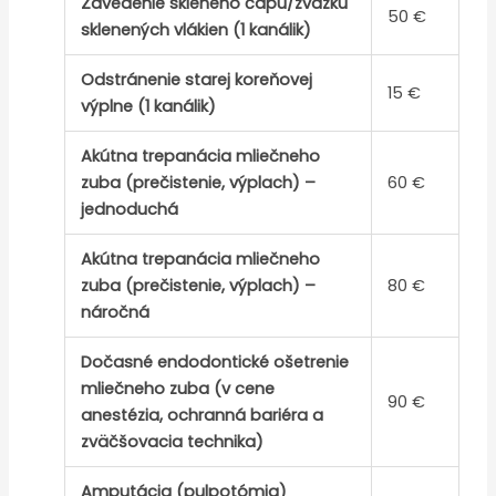
Zavedenie skleného čapu/zväzku
50 €
sklenených vlákien (1 kanálik)
Odstránenie starej koreňovej
15 €
výplne (1 kanálik)
Akútna trepanácia mliečneho
zuba (prečistenie, výplach) –
60 €
jednoduchá
Akútna trepanácia mliečneho
zuba (prečistenie, výplach) –
80 €
náročná
Dočasné endodontické ošetrenie
mliečneho zuba (v cene
90 €
anestézia, ochranná bariéra a
zväčšovacia technika)
Amputácia (pulpotómia)