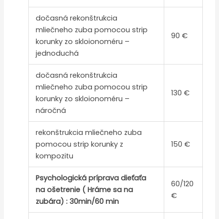
dočasná rekonštrukcia
mliečneho zuba pomocou strip
90 €
korunky zo skloionoméru –
jednoduchá
dočasná rekonštrukcia
mliečneho zuba pomocou strip
130 €
korunky zo skloionoméru –
náročná
rekonštrukcia mliečneho zuba
pomocou strip korunky z
150 €
kompozitu
Psychologická príprava dieťaťa
60/120
na ošetrenie ( Hráme sa na
€
zubára) : 30min/60 min