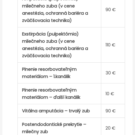
mliečneho zuba (v cene
90 €
anestézia, ochranná bariéra a
zväčšovacia technika)
Exstirpácia (pulpektómia)
mliečneho zuba (v cene
110 €
anestézia, ochranná bariéra a
zväčšovacia technika)
Plnenie resorbovateľným
30 €
materiálom – 1.kanálik
Plnenie resorbovateľným
10 €
materiálom – ďalší kanálik
Vitálna amputácia – trvalý zub
90 €
Postendodontické prekrytie –
20 €
mliečny zub