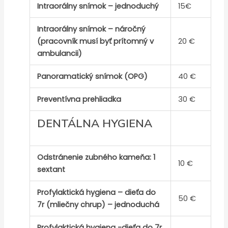
Intraorálny snímok – jednoduchý
15€
Intraorálny snímok – náročný
(pracovník musí byť prítomný v
20 €
ambulancii)
Panoramatický snímok (OPG)
40 €
Preventívna prehliadka
30 €
DENTÁLNA HYGIENA
Odstránenie zubného kameňa: 1
10 €
sextant
Profylaktická hygiena – dieťa do
50 €
7r (mliečny chrup) – jednoduchá
Profylaktická hygiena -dieťa do 7r