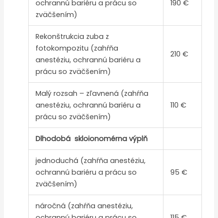
ochrannú bariéru a prácu so
190 €
zväčšením)
Rekonštrukcia zuba z
fotokompozitu (zahŕňa
210 €
anestéziu, ochrannú bariéru a
prácu so zväčšením)
Malý rozsah – zľavnená (zahŕňa
anestéziu, ochrannú bariéru a
110 €
prácu so zväčšením)
Dlhodobá skloionomérna výplň
jednoduchá (zahŕňa anestéziu,
ochrannú bariéru a prácu so
95 €
zväčšením)
náročná (zahŕňa anestéziu,
ochrannú bariéru a prácu so
115 €