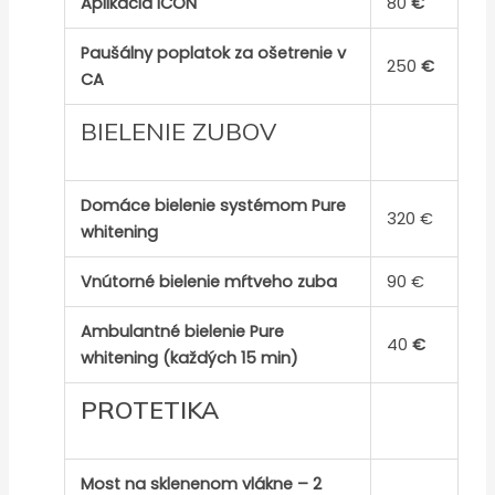
Aplikácia ICON
80
€
Paušálny poplatok za ošetrenie v
250
€
CA
BIELENIE ZUBOV
Domáce bielenie systémom Pure
320 €
whitening
Vnútorné bielenie mŕtveho zuba
90 €
Ambulantné bielenie Pure
40
€
whitening (každých 15 min)
PROTETIKA
Most na sklenenom vlákne – 2