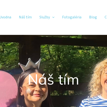
Uvodna
Náš tím
Služby
Fotogaléria
Blog
C
Náš tím