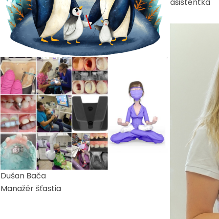
asistentka
Dušan Bača
Manažér šťastia