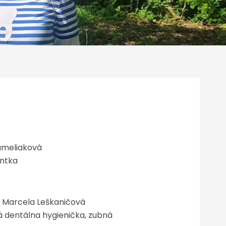
ameliaková
entka
h. Marcela Leškaničová
 dentálna hygienička, zubná