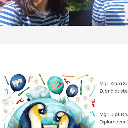
Mgr. Klára S
Zubná asist
Mgr. Dipl. D
Diplomovaná